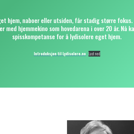
t hjem, naboer eller utsiden, får stadig større fokus. 
er med hjemmekino som hovedarena i over 20 år. Nå ka
spisskompetanse for å lydisolere eget hjem.
Introduksjon til Lydisolere.no
Last ned