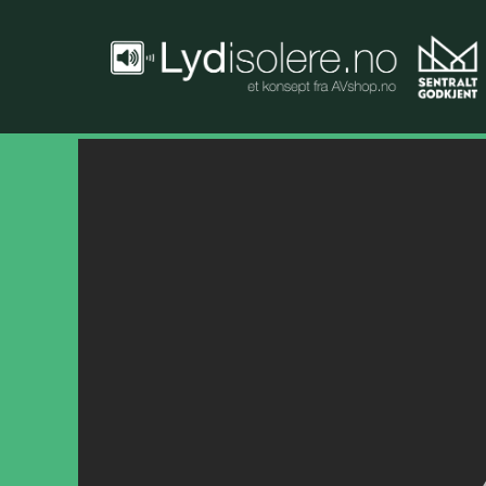
Hopp
til
innholdet