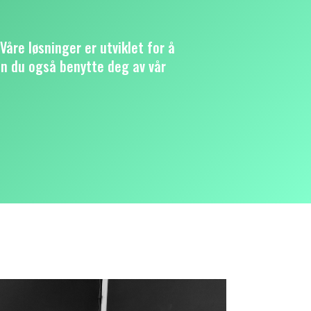
Våre løsninger er utviklet for å
n du også benytte deg av vår