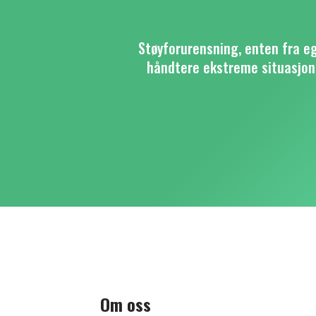
Støyforurensning, enten fra ege
håndtere ekstreme situasjon
Om oss