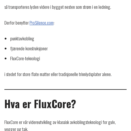
så transporteres lyden videre i bygget nesten som strøm i en ledning.
Derfor benytter
ProSilence.com
:
punktavkobling
fjærende konstruksjoner
FluxCore-teknologi
i stedet for store flate matter eller tradisjonelle trinnlydsplater alene.
Hva er FluxCore?
FluxCore er vår videreutvikling av klassisk avkoblingsteknologi for gulv,
vegger og tak.