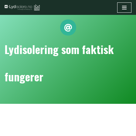
Hopp
til
innholdet
Lydisolering som faktisk
fungerer