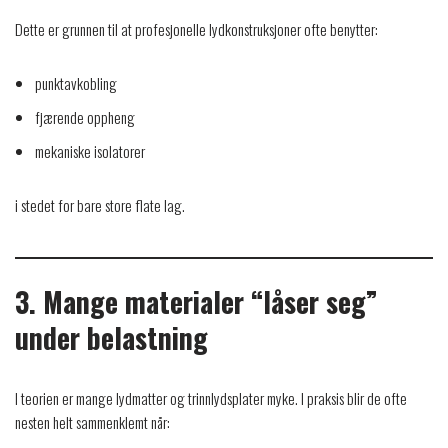
Dette er grunnen til at profesjonelle lydkonstruksjoner ofte benytter:
punktavkobling
fjærende oppheng
mekaniske isolatorer
i stedet for bare store flate lag.
3. Mange materialer “låser seg”
under belastning
I teorien er mange lydmatter og trinnlydsplater myke. I praksis blir de ofte
nesten helt sammenklemt når: