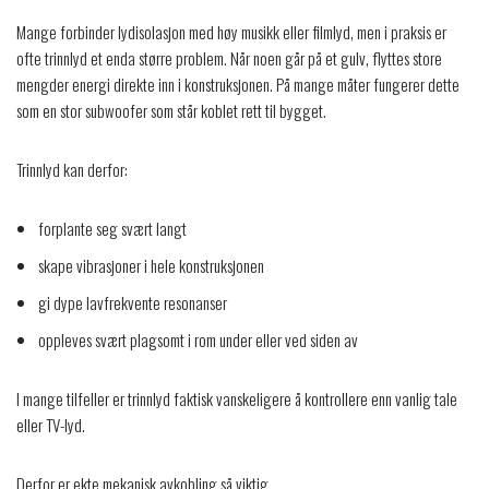
Mange forbinder lydisolasjon med høy musikk eller filmlyd, men i praksis er
ofte trinnlyd et enda større problem. Når noen går på et gulv, flyttes store
mengder energi direkte inn i konstruksjonen. På mange måter fungerer dette
som en stor subwoofer som står koblet rett til bygget.
Trinnlyd kan derfor:
forplante seg svært langt
skape vibrasjoner i hele konstruksjonen
gi dype lavfrekvente resonanser
oppleves svært plagsomt i rom under eller ved siden av
I mange tilfeller er trinnlyd faktisk vanskeligere å kontrollere enn vanlig tale
eller TV-lyd.
Derfor er ekte mekanisk avkobling så viktig.