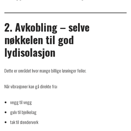
2. Avkobling – selve
nøkkelen til god
lydisolasjon
Dette er området hvor mange billige løsninger feiler.
Når vibrasjoner kan gå direkte fra:
vegg til vegg
gulv til bjelkelag
tak til stenderverk