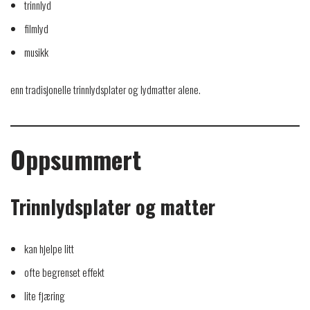
trinnlyd
filmlyd
musikk
enn tradisjonelle trinnlydsplater og lydmatter alene.
Oppsummert
Trinnlydsplater og matter
kan hjelpe litt
ofte begrenset effekt
lite fjæring