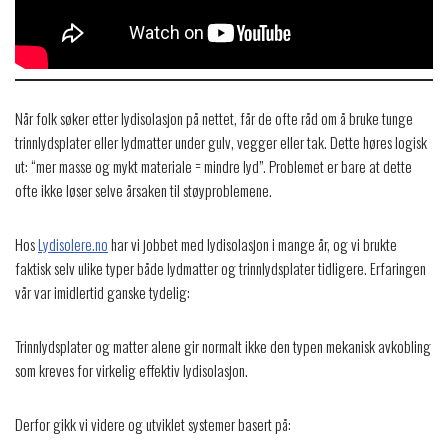
Når folk søker etter lydisolasjon på nettet, får de ofte råd om å bruke tunge
trinnlydsplater eller lydmatter under gulv, vegger eller tak. Dette høres logisk
ut: “mer masse og mykt materiale = mindre lyd”. Problemet er bare at dette
ofte ikke løser selve årsaken til støyproblemene.
Hos
Lydisolere.no
har vi jobbet med lydisolasjon i mange år, og vi brukte
faktisk selv ulike typer både lydmatter og trinnlydsplater tidligere. Erfaringen
vår var imidlertid ganske tydelig:
Trinnlydsplater og matter alene gir normalt ikke den typen mekanisk avkobling
som kreves for virkelig effektiv lydisolasjon.
Derfor gikk vi videre og utviklet systemer basert på: