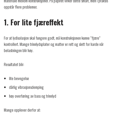
materiale mellom konstruksjoner. På papiret virker dette smart, men i praksis
oppstår flere problemer.
1. For lite fjæreffekt
For at lydisolasjon skal fungere godt, må konstruksjonen kunne “fjære”
kontrollert. Mange trinnlydsplater og matter er rett og slett for harde når
belastningen blir høy.
Resultatet blir:
lite bevegelse
dårlig vibrasjonsdemping
høy overføring av bass og trinnlyd
Mange opplever derfor at: