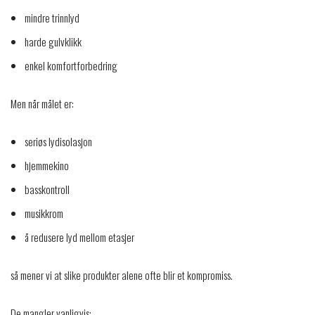
mindre trinnlyd
harde gulvklikk
enkel komfortforbedring
Men når målet er:
seriøs lydisolasjon
hjemmekino
basskontroll
musikkrom
å redusere lyd mellom etasjer
så mener vi at slike produkter alene ofte blir et kompromiss.
De mangler vanligvis: