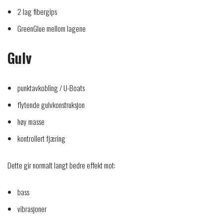
2 lag fibergips
GreenGlue mellom lagene
Gulv
punktavkobling / U-Boats
flytende gulvkonstruksjon
høy masse
kontrollert fjæring
Dette gir normalt langt bedre effekt mot:
bass
vibrasjoner