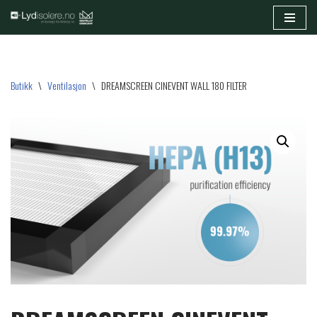
Hopp
til
innholdet
Butikk
\
Ventilasjon
\
DREAMSCREEN CINEVENT WALL 180 FILTER