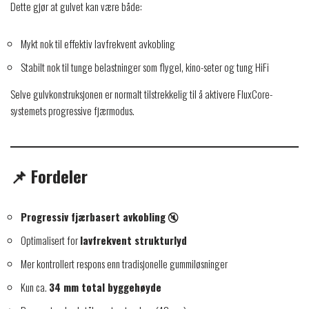
Dette gjør at gulvet kan være både:
Mykt nok til effektiv lavfrekvent avkobling
Stabilt nok til tunge belastninger som flygel, kino-seter og tung HiFi
Selve gulvkonstruksjonen er normalt tilstrekkelig til å aktivere FluxCore-
systemets progressive fjærmodus.
📌 Fordeler
Progressiv fjærbasert avkobling
🔇
Optimalisert for
lavfrekvent strukturlyd
Mer kontrollert respons enn tradisjonelle gummiløsninger
Kun ca.
34 mm total byggehøyde