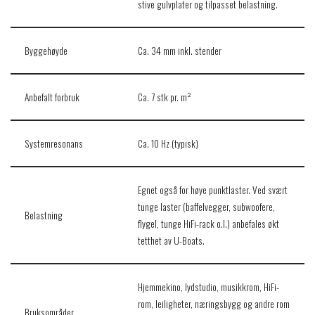
stive gulvplater og tilpasset belastning.
Byggehøyde
Ca. 34 mm inkl. stender
Anbefalt forbruk
Ca. 7 stk pr. m²
Systemresonans
Ca. 10 Hz (typisk)
Egnet også for høye punktlaster. Ved svært
tunge laster (baffelvegger, subwoofere,
Belastning
flygel, tunge HiFi-rack o.l.) anbefales økt
tetthet av U-Boats.
Hjemmekino, lydstudio, musikkrom, HiFi-
rom, leiligheter, næringsbygg og andre rom
Bruksområder