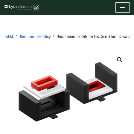
Hopp
til
innholdet
Butikk
\
Rom-i-rom avkobling
\
DreamScreen ProSilence FluxCore U-boat Silica Gel 