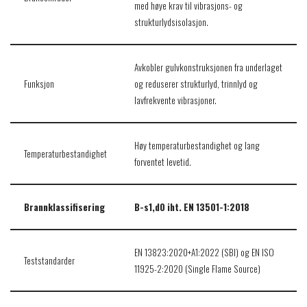
med høye krav til vibrasjons- og
strukturlydsisolasjon.
Avkobler gulvkonstruksjonen fra underlaget
Funksjon
og reduserer strukturlyd, trinnlyd og
lavfrekvente vibrasjoner.
Høy temperaturbestandighet og lang
Temperaturbestandighet
forventet levetid.
Brannklassifisering
B-s1,d0 iht. EN 13501-1:2018
EN 13823:2020+A1:2022 (SBI) og EN ISO
Teststandarder
11925-2:2020 (Single Flame Source)