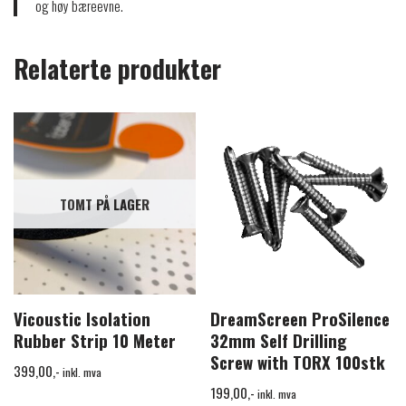
og høy bæreevne.
Relaterte produkter
TOMT PÅ LAGER
Vicoustic Isolation
DreamScreen ProSilence
Rubber Strip 10 Meter
32mm Self Drilling
Screw with TORX 100stk
399,00
,-
inkl. mva
199,00
,-
inkl. mva