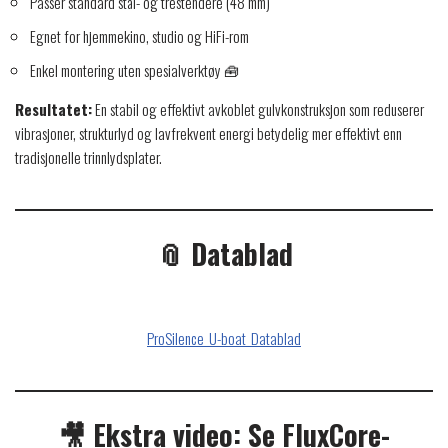
Passer standard stål- og trestendere (48 mm)
Egnet for hjemmekino, studio og HiFi-rom
Enkel montering uten spesialverktøy 🧰
Resultatet:
En stabil og effektivt avkoblet gulvkonstruksjon som reduserer
vibrasjoner, strukturlyd og lavfrekvent energi betydelig mer effektivt enn
tradisjonelle trinnlydsplater.
📎 Datablad
ProSilence_U-boat_Datablad
🎥 Ekstra video: Se FluxCore-