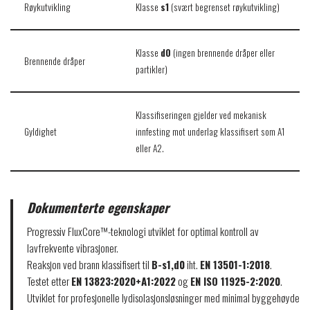
Røykutvikling
Klasse
s1
(svært begrenset røykutvikling)
Klasse
d0
(ingen brennende dråper eller
Brennende dråper
partikler)
Klassifiseringen gjelder ved mekanisk
Gyldighet
innfesting mot underlag klassifisert som A1
eller A2.
Dokumenterte egenskaper
Progressiv FluxCore™-teknologi utviklet for optimal kontroll av
lavfrekvente vibrasjoner.
Reaksjon ved brann klassifisert til
B-s1,d0
iht.
EN 13501-1:2018
.
Testet etter
EN 13823:2020+A1:2022
og
EN ISO 11925-2:2020
.
Utviklet for profesjonelle lydisolasjonsløsninger med minimal byggehøyde