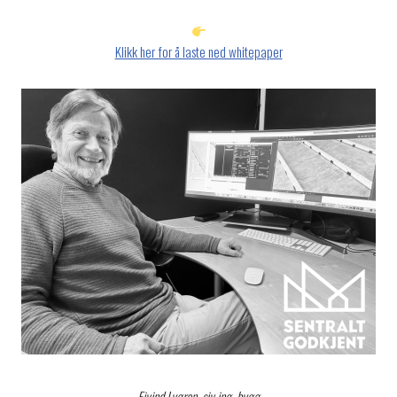
Klikk her for å laste ned whitepaper
Eivind Lygren, siv.ing. bygg