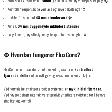
Produsert i spesialutviklet
silica-gel
med svært høy vibrasjonsdemping 🎧
Kontrollert respons både ved lave og høye belastninger ⚙️
Utviklet for standard
48 mm stenderverk
🛠️
Kun ca.
34 mm byggehøyde inkludert stender
Lang levetid, høy slitestyrke og temperaturbestandighet ♻️
⚙️ Hvordan fungerer FluxCore?
FluxCore monteres under stenderverket og skaper et
kontrollert
fjærende skille
mellom nytt gulv og eksisterende konstruksjon.
Ved normale belastninger arbeider systemet i en
myk initial fjærfase
.
Ved høyere belastninger aktiveres gradvis ytterligere motstand for å bevare
stabilitet og kontroll.