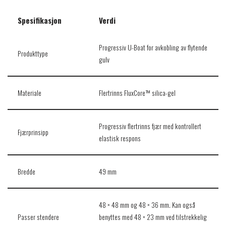
Spesifikasjon
Verdi
Progressiv U-Boat for avkobling av flytende
Produkttype
gulv
Materiale
Flertrinns FluxCore™ silica-gel
Progressiv flertrinns fjær med kontrollert
Fjærprinsipp
elastisk respons
Bredde
49 mm
48 × 48 mm og 48 × 36 mm. Kan også
Passer stendere
benyttes med 48 × 23 mm ved tilstrekkelig