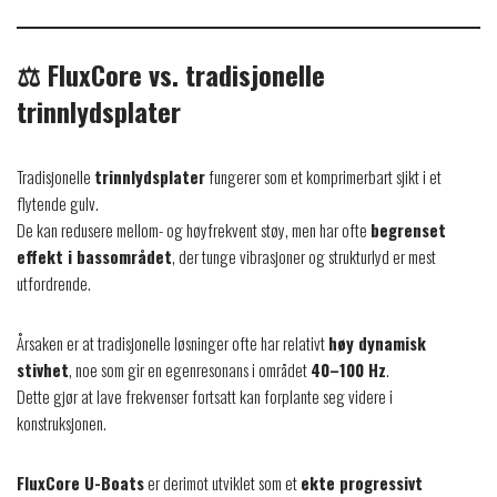
⚖️ FluxCore vs. tradisjonelle
trinnlydsplater
Tradisjonelle
trinnlydsplater
fungerer som et komprimerbart sjikt i et
flytende gulv.
De kan redusere mellom- og høyfrekvent støy, men har ofte
begrenset
effekt i bassområdet
, der tunge vibrasjoner og strukturlyd er mest
utfordrende.
Årsaken er at tradisjonelle løsninger ofte har relativt
høy dynamisk
stivhet
, noe som gir en egenresonans i området
40–100 Hz
.
Dette gjør at lave frekvenser fortsatt kan forplante seg videre i
konstruksjonen.
FluxCore U-Boats
er derimot utviklet som et
ekte progressivt