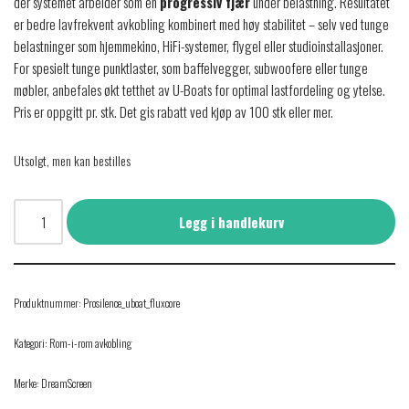
der systemet arbeider som en
progressiv fjær
under belastning. Resultatet
er bedre lavfrekvent avkobling kombinert med høy stabilitet – selv ved tunge
belastninger som hjemmekino, HiFi-systemer, flygel eller studioinstallasjoner.
For spesielt tunge punktlaster, som baffelvegger, subwoofere eller tunge
møbler, anbefales økt tetthet av U-Boats for optimal lastfordeling og ytelse.
Pris er oppgitt pr. stk. Det gis rabatt ved kjøp av 100 stk eller mer.
Utsolgt, men kan bestilles
Legg i handlekurv
Produktnummer:
Prosilence_uboat_fluxcore
Kategori:
Rom-i-rom avkobling
Merke:
DreamScreen