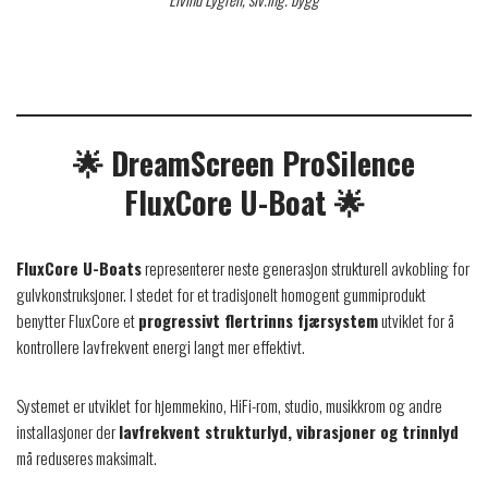
🌟 DreamScreen ProSilence
FluxCore U-Boat 🌟
FluxCore U-Boats
representerer neste generasjon strukturell avkobling for
gulvkonstruksjoner. I stedet for et tradisjonelt homogent gummiprodukt
benytter FluxCore et
progressivt flertrinns fjærsystem
utviklet for å
kontrollere lavfrekvent energi langt mer effektivt.
Systemet er utviklet for hjemmekino, HiFi-rom, studio, musikkrom og andre
installasjoner der
lavfrekvent strukturlyd, vibrasjoner og trinnlyd
må reduseres maksimalt.