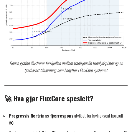
Denne grafen illustrerer forskjellen mellom tradisjonelle trinnlydsplater og en
fjærbasert tilnærming som benyttes i FluxCore-systemet.
🚀 Hva gjør FluxCore spesielt?
Progressiv flertrinns fjærrespons
utviklet for lavfrekvent kontroll
🔇