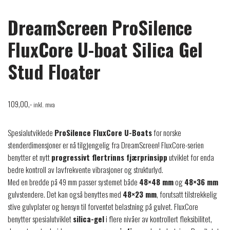
DreamScreen ProSilence
FluxCore U-boat Silica Gel
Stud Floater
109,00
,-
inkl. mva
Spesialutviklede
ProSilence FluxCore U-Boats
for norske
stenderdimensjoner er nå tilgjengelig fra DreamScreen! FluxCore-serien
benytter et nytt
progressivt flertrinns fjærprinsipp
utviklet for enda
bedre kontroll av lavfrekvente vibrasjoner og strukturlyd.
Med en bredde på 49 mm passer systemet både
48×48 mm
og
48×36 mm
gulvstendere. Det kan også benyttes med
48×23 mm
, forutsatt tilstrekkelig
stive gulvplater og hensyn til forventet belastning på gulvet. FluxCore
benytter spesialutviklet
silica-gel
i flere nivåer av kontrollert fleksibilitet,