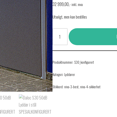
32 999,00
,-
inkl. mva
Utsolgt, men kan bestilles
Produktnummer:
S30_konfigurert
Kategori:
Lyddører
Stikkord:
niva-3-best
,
niva-4-sikkerhet