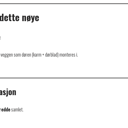
 dette nøye
e
l i veggen som døren (karm + dørblad) monteres i.
asjon
redde
samlet.