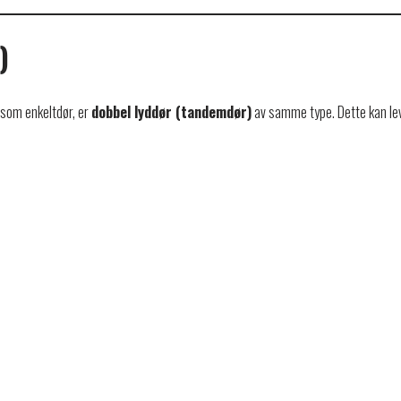
)
som enkeltdør, er
dobbel lyddør (tandemdør)
av samme type. Dette kan lev