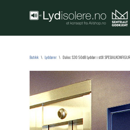
Hopp
til
innholdet
Butikk
\
Lyddører
\
Daloc S30 50dB Lyddør i stål SPESIALKONFIGU