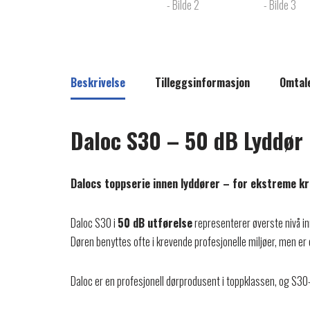
Beskrivelse
Tilleggsinformasjon
Omtale
Daloc S30 – 50 dB Lyddør i
Dalocs toppserie innen lyddører – for ekstreme krav
Daloc S30 i
50 dB utførelse
representerer øverste nivå in
Døren benyttes ofte i krevende profesjonelle miljøer, men e
Daloc er en profesjonell dørprodusent i toppklassen, og S30-