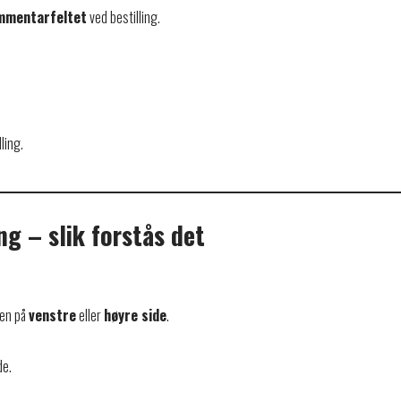
ommentarfeltet
ved bestilling.
ling.
ng – slik forstås det
ten på
venstre
eller
høyre side
.
de.