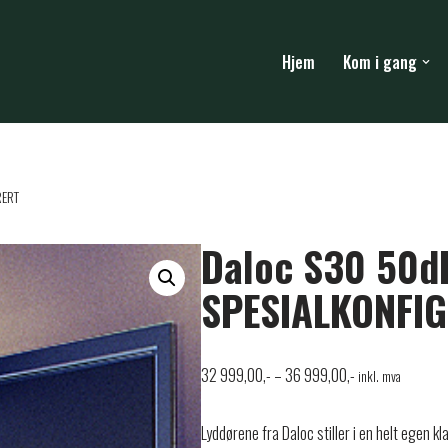
Hjem
Kom i gang
RERT
Daloc S30 50dB
SPESIALKONFI
32 999,00
,-
–
36 999,00
,-
inkl. mva
Lyddørene fra Daloc stiller i en helt egen