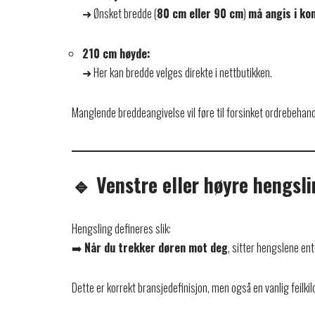
➜ Ønsket bredde (
80 cm eller 90 cm
)
må angis i k
210 cm høyde:
➜ Her kan bredde velges direkte i nettbutikken.
Manglende breddeangivelse vil føre til forsinket ordrebehand
🔹 Venstre eller høyre hengsli
Hengsling defineres slik:
➡️
Når du trekker døren mot deg
, sitter hengslene en
Dette er korrekt bransjedefinisjon, men også en vanlig feilkil