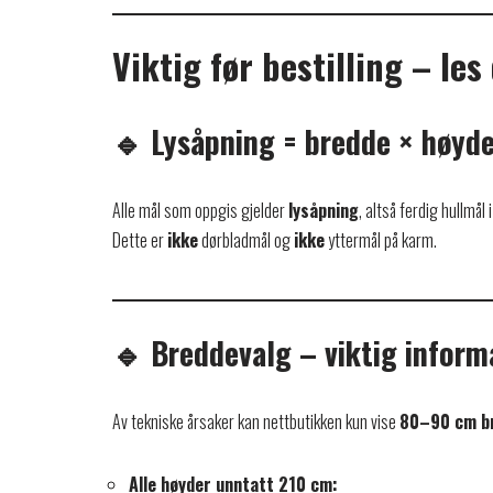
Viktig før bestilling – les
🔹 Lysåpning = bredde × høyd
Alle mål som oppgis gjelder
lysåpning
, altså ferdig hullmå
Dette er
ikke
dørbladmål og
ikke
yttermål på karm.
🔹 Breddevalg – viktig inform
Av tekniske årsaker kan nettbutikken kun vise
80–90 cm b
Alle høyder unntatt 210 cm: