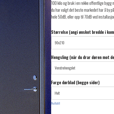
100 kilo og bruk i en rekke offentlige bygg
du har valgt det beste markedet har å by p
hele 50dB, eller opp til 70dB ved installasjo
Størrelse (angi ønsket bredde i ko
Hengsling (når du drar døren mot d
Farge dørblad (begge sider)
Nullstill